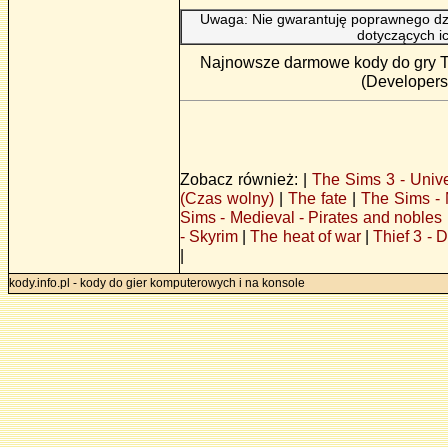
Uwaga: Nie gwarantuję poprawnego dzi
dotyczących i
Najnowsze darmowe kody do gry The
(Developers 
Zobacz również: |
The Sims 3 - Univer
(Czas wolny)
|
The fate
|
The Sims - 
Sims - Medieval - Pirates and nobles 
- Skyrim
|
The heat of war
|
Thief 3 -
|
kody.info.pl - kody do gier komputerowych i na konsole