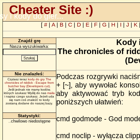
Cheater Site :)
psy i kody do gier...
[
#
|
A
|
B
|
C
|
D
|
E
|
F
|
G
|
H
|
I
|
J
|
K
Kody 
Znajdź grę
Nasza wyszukiwarka:
The chronicles of rid
(De
Nie znalazłeś:
Podczas rozgrywki naciśnij
Czytasz teraz
kody do gry The
chronicles of riddick - Escape from
+ [~], aby wywołać konsol
butcher bay (Developers cut)
.
Jeśli jednak nie mamy kodów,
aby aktywować tryb kod
których szukasz Wyślij do nas
maila
i napisz czego szukasz. Jeżeli uda
poniższych ułatwień:
się nam coś znaleźć to kody
zostaną dodane do naszej bazy.
Statystyki:
cmd godmode - God mod
..chwilowo niedostępne
cmd noclip - wyłącza clip