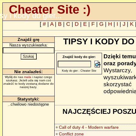
Cheater Site :)
psy i kody do gier...
[
#
|
A
|
B
|
C
|
D
|
E
|
F
|
G
|
H
|
I
|
J
|
K
TIPSY I KODY 
Znajdź grę
Nasza wyszukiwarka:
Dzięki temu
Znajdź kody do gier:
oraz porady
Wystarczy
Nie znalazłeś:
Kody do gier : Cheater Site
wyszukiwark
Wyślij do nas
maila
i napisz czego
szukasz. Jeżeli uda się nam coś
skorzystać
znaleźć to kody zostaną dodane do
naszej bazy.
odpowiednią 
Statystyki:
..chwilowo niedostępne
NAJCZĘŚCIEJ POSZU
Call of duty 4 - Modern warfare
o
Conflict zone
o