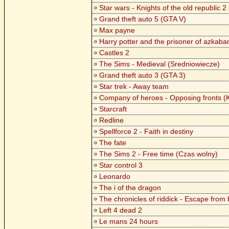
Star wars - Knights of the old republic 2 
o
Grand theft auto 5 (GTA V)
o
Max payne
o
Harry potter and the prisoner of azkaba
o
Castles 2
o
The Sims - Medieval (Sredniowiecze)
o
Grand theft auto 3 (GTA 3)
o
Star trek - Away team
o
Company of heroes - Opposing fronts (Ko
o
Starcraft
o
Redline
o
Spellforce 2 - Faith in destiny
o
The fate
o
The Sims 2 - Free time (Czas wolny)
o
Star control 3
o
Leonardo
o
The i of the dragon
o
The chronicles of riddick - Escape from
o
Left 4 dead 2
o
Le mans 24 hours
o